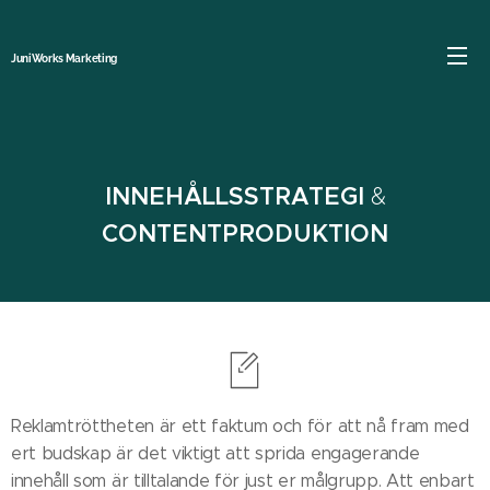
JuniWorks Marketing
INNEHÅLLSSTRATEGI
&
CONTENTPRODUKTION
Reklamtröttheten är ett faktum och för att nå fram med
ert budskap är det viktigt att sprida engagerande
innehåll som är tilltalande för just er målgrupp. Att enbart