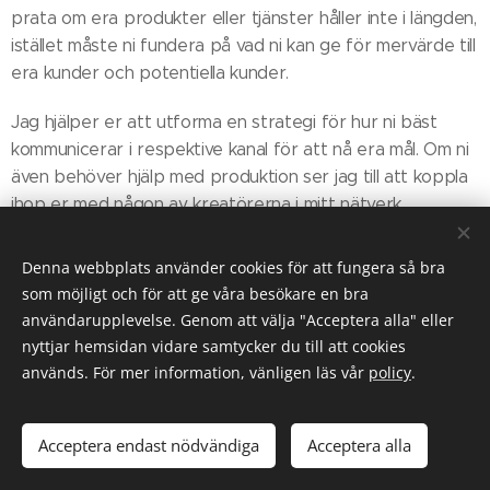
prata om era produkter eller tjänster håller inte i längden,
istället måste ni fundera på vad ni kan ge för mervärde till
era kunder och potentiella kunder.
Jag hjälper er att utforma en strategi för hur ni bäst
kommunicerar i respektive kanal för att nå era mål. Om ni
även behöver hjälp med produktion ser jag till att koppla
ihop er med någon av kreatörerna i mitt nätverk.
Denna webbplats använder cookies för att fungera så bra
som möjligt och för att ge våra besökare en bra
användarupplevelse. Genom att välja "Acceptera alla" eller
nyttjar hemsidan vidare samtycker du till att cookies
används. För mer information, vänligen läs vår
policy
.
© 2021 JuniWorks Marketing AB
Cookie- sekretess- och integritetspolicy
Cookies
Acceptera endast nödvändiga
Acceptera alla