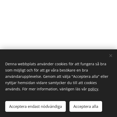
Denna webbplats använder cookies för att fungera så bra
som möjligt och för att ge våra besökare en bra
användarupplevelse. Genom att välja "Acceptera alla" eller
nyttjar hemsidan vidare samtycker du till att cookies
används. För mer information, vänligen läs vår
policy
.
© 2021 JuniWorks Marketing AB
Cookie- sekretess- och integritetspolicy
Cookies
Acceptera endast nödvändiga
Acceptera alla