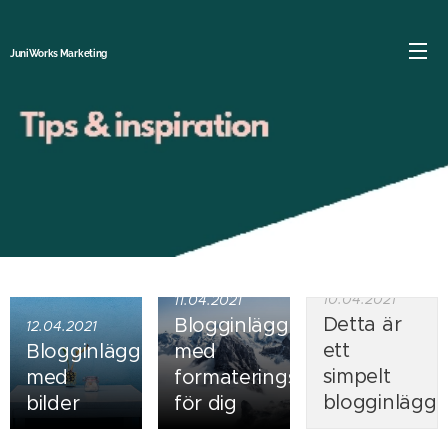
JuniWorks Marketing
10.04.2021
11.04.2021
Detta är
Blogginlägg
12.04.2021
ett
Blogginlägg
med
simpelt
med
formateringstips
blogginlägg
bilder
för dig